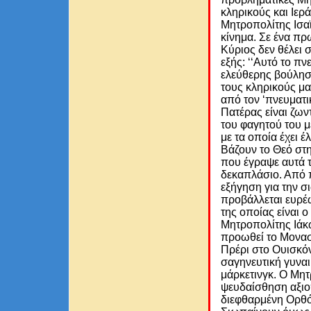
κληρικούς και Ιερά
Μητροπολίτης Ισαϊ
κίνημα. Σε ένα πρ
Κύριος δεν θέλει 
εξής: ‘‘Αυτό το π
ελεύθερης βούλησ
τους κληρικούς μα
από τον ‘πνευματι
Πατέρας είναι ζων
του φαγητού του 
με τα οποία έχει έ
Βάζουν το Θεό στη
που έγραψε αυτά τ
δεκαπλάσιο. Από 
εξήγηση για την 
προβάλλεται ευρέ
της οποίας είναι ο
Μητροπολίτης Ιάκω
προωθεί το Μονασ
Πρέρι στο Ουισκόν
σαγηνευτική γυναι
μάρκετινγκ. Ο Μητ
ψευδαίσθηση αξιο
διεφθαρμένη Ορθόδ