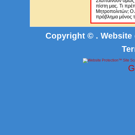
Σιωπαίνουν όμως α
πίστη μας. Τι πρέ
Μητροπολιτών; Ο Α
πρόβλημα μόνος τ
Copyright © . Website
Ter
G