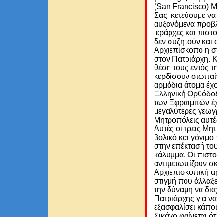
(San Francisco) 
Σας ικετεύουμε να 
αυξανόμενα προβλ
Ιεράρχες και πιστ
δεν συζητούν και 
Αρχιεπίσκοπο ή σ
στον Πατριάρχη. 
θέση τους εντός τη
κερδίσουν σιωπαίν
αρμόδια άτομα έχο
Ελληνική Ορθόδοξη
των Εφραιμιτών έχ
μεγαλύτερες γεωγ
Μητροπόλεις αυτές
Αυτές οι τρεις Μη
βολικό και γόνιμο
στην επέκτασή του
κάλυμμα. Οι πιστο
αντιμετωπίζουν σ
Αρχιεπισκοπική α
στιγμή που άλλαξε
την δύναμη να δια
Πατριάρχης για να 
εξασφαλίσει κάποι
Σικάγο φαίνεται ό