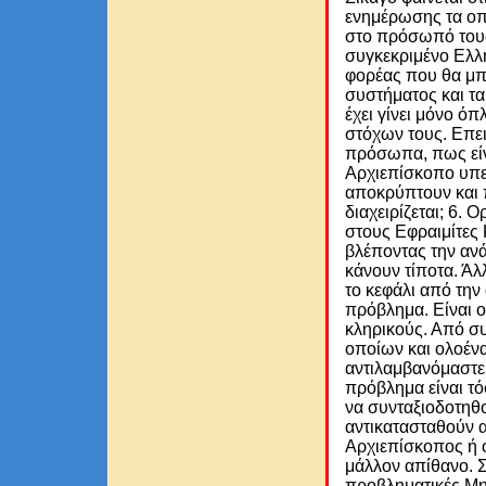
ενημέρωσης τα οπ
στο πρόσωπό τους
συγκεκριμένο Ελλ
φορέας που θα μπ
συστήματος και τα
έχει γίνει μόνο ό
στόχων τους. Επει
πρόσωπα, πως είν
Αρχιεπίσκοπο υπε
αποκρύπτουν και π
διαχειρίζεται; 6.
στους Εφραιμίτες Κ
βλέποντας την ανά
κάνουν τίποτα. Άλ
το κεφάλι από την
πρόβλημα. Είναι ο
κληρικούς. Από συ
οποίων και ολοένα
αντιλαμβανόμαστε 
πρόβλημα είναι τό
να συνταξιοδοτηθο
αντικατασταθούν 
Αρχιεπίσκοπος ή ο
μάλλον απίθανο. Σ
προβληματικές Μη