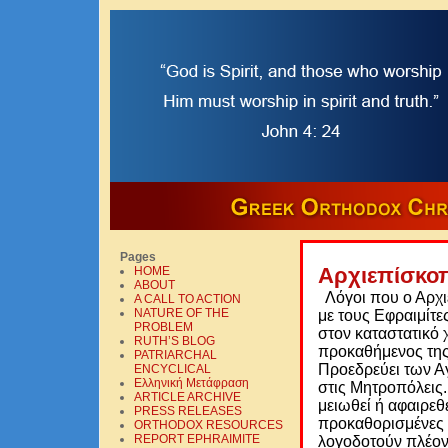
Pages
Αρχιεπίσκο
HOME
ABOUT
Λόγοι που ο Αρχι
A CALL TO ACTION
NATURE OF THE
με τους Εφραιμίτε
PROBLEM
στον καταστατικό 
RUTH’S BLOG
προκαθήμενος της 
PATRIARCHAL
Προεδρεύει των Αγ
ENCYCLICAL
Ελληνική Mετάφραση
στις Μητροπόλεις.
ARTICLE ARCHIVE
μειωθεί ή αφαιρεθε
PRESS RELEASES
προκαθορισμένες 
ORTHODOX RESOURCES
REPORT EPHRAIMITE
λογοδοτούν πλέον