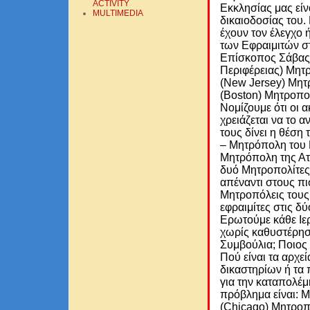
ACTIVITY
Eκκλησίας μας εί
MULTIMEDIA
δικαιοδοσίας του.
έχουν τον έλεγχο 
των Εφραιμιτών σ
Επίσκοπος Σάβας 
Περιφέρειας) Μητ
(New Jersey) Μητ
(Boston) Μητροπολ
Νομίζουμε ότι οι
χρειάζεται να το 
τους δίνει η θέση
– Μητρόπολη του Π
Μητρόπολη της Ατλ
δυό Μητροπολίτες 
απέναντι στους πι
Μητροπόλεις τους.
εφραιμίτες στις δ
Ερωτούμε κάθε Ιε
χωρίς καθυστέρησ
Συμβούλια; Ποιος 
Πού είναι τα αρχεί
δικαστηρίων ή τα 
για την καταπολέμ
πρόβλημα είναι: 
(Chicago) Μητροπ